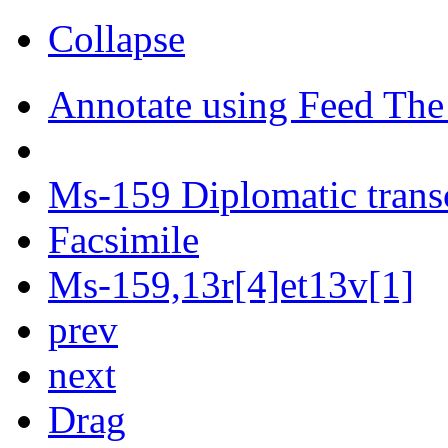
Collapse
Annotate using Feed The
Ms-159 Diplomatic trans
Facsimile
Ms-159,13r[4]et13v[1]
prev
next
Drag