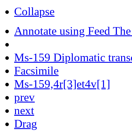
Collapse
Annotate using Feed The
Ms-159 Diplomatic trans
Facsimile
Ms-159,4r[3]et4v[1]
prev
next
Drag