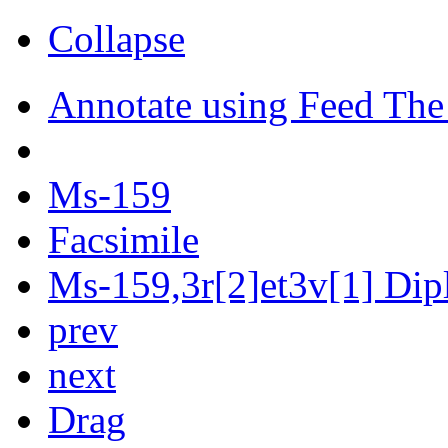
Collapse
Annotate using Feed The
Ms-159
Facsimile
Ms-159,3r[2]et3v[1] Dipl
prev
next
Drag