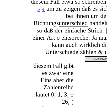
diesem Fall etwa so schreibe
um zu zeigen daß es sic
bei ihnen um de
Richtungs
unterschied
handelt
so daß der einfache Strich
einer Art o entspreche. Ja ma
kann auch wirklich di
Unterschiede zählen & i
Ms-153b,60
diesem Fall gibt
es zwar eine
Eins aber die
Zahlenreihe
lautet
0,
1
, 3,
1
2
6, (