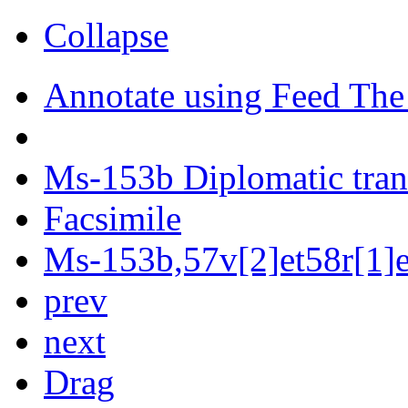
Collapse
Annotate using Feed The
Ms-153b Diplomatic tran
Facsimile
Ms-153b,57v[2]et58r[1]e
prev
next
Drag