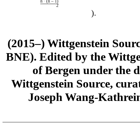
n ∙ (n ‒ 1)
2
)
.
(2015–) Wittgenstein Sour
BNE). Edited by the Wittge
of Bergen under the di
Wittgenstein Source, cura
Joseph Wang-Kathrein