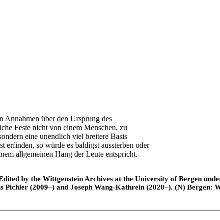
den Annahmen über den Ursprung des
solche Feste nicht von einem Menschen,
zu
ndern eine unendlich viel breitere Basis
st erfinden, so würde es baldigst aussterben oder
einem allgemeinen Hang der Leute entspricht.
ted by the Wittgenstein Archives at the University of Bergen under t
is Pichler (2009–) and Joseph Wang-Kathrein (2020–). (N) Bergen: 