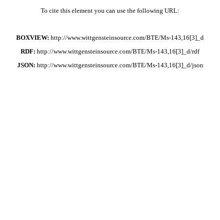
To cite this element you can use the following URL:
BOXVIEW:
http://www.wittgensteinsource.com/BTE/Ms-143,16[3]_d
RDF:
http://www.wittgensteinsource.com/BTE/Ms-143,16[3]_d/rdf
JSON:
http://www.wittgensteinsource.com/BTE/Ms-143,16[3]_d/json