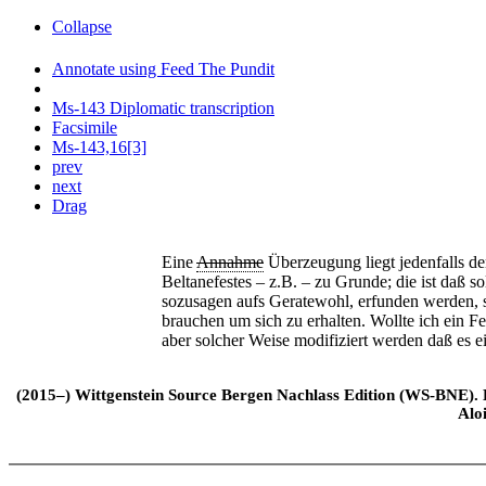
Collapse
Annotate using Feed The Pundit
Ms-143 Diplomatic transcription
Facsimile
Ms-143,16[3]
prev
next
Drag
Eine
Annahme
Überzeugung liegt jedenfalls 
Beltanefestes – z.B. – zu Grunde; die ist daß 
sozusagen aufs Geratewohl, erfunden werden, so
brauchen um sich zu erhalten. Wollte ich ein Fe
aber solcher Weise modifiziert werden daß es 
(2015–) Wittgenstein Source Bergen Nachlass Edition (WS-BNE). Edi
Alo