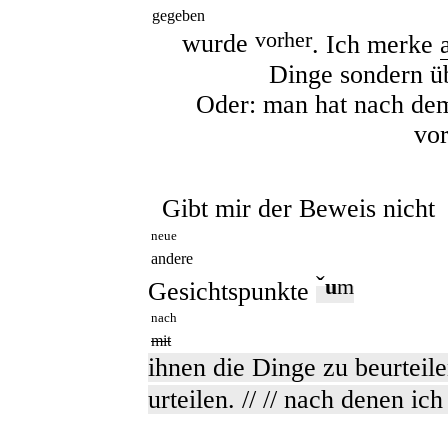
gegeben
vorher
wurde
. Ich merke
Dinge sondern ü
Oder: man hat nach dem B
vor
Gibt mir der Beweis nicht
neue
andere
ˇ
u
m
Gesichtspunkte
nach
mit
ihnen die Dinge zu beurteile
urteilen. // // nach denen ic