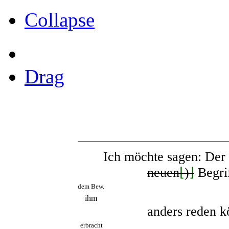
Collapse
Drag
Ich möchte sagen: Der 
neuen
⌊
)
⌋
Begrif
dem Bew.
ihm
anders reden k
erbracht