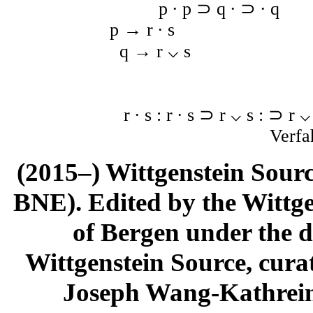
p ∙ p ⊃ q ∙ ⊃ ∙ q
p → r ∙ s
q → r ⌵ s
r ∙ s : r ∙ s ⊃ r ⌵ s : ⊃ r ⌵
Verfa
(2015–) Wittgenstein Sour
BNE). Edited by the Wittge
of Bergen under the di
Wittgenstein Source, cura
Joseph Wang-Kathrein