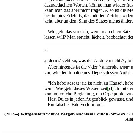
dazugedachten Worten, könnte man wieder frag
kann man das aber nicht fragen. Also ist die M
bestimmtes Erlebnis, das mit den Zeichen // de
geht, aber an dem Sinn des Satzes nichts ändert,
Wie geht das vor
sich
, wenn man einen Satz a
lassen will? Man spricht, lächelt, beobachtet de
2
andern // sieht zu, was der Andere macht // , fü
Aber nirgends ist die // der // amorphe
Meinu
vor, wie den Inhalt eines Tiegels dessen Aufschri
“Ich habe gesagt ‘sie ist nicht zu Hause’, hab
war”. Wie geht dieses Wissen zeit
[
,
|
l
]
ich mit d
kontinuierliche Begleitung, ein Orgelpunkt, z
Hast Du es in jeden Augenblick gewusst, und 
Ein falsches Bild verführt uns.
(2015–) Wittgenstein Source Bergen Nachlass Edition (WS-BNE). Edi
Alo