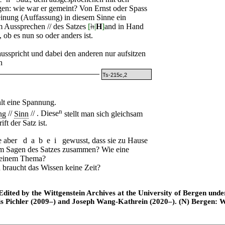
en: wie war er gemeint? Von Ernst oder Spass
einung (Auffassung) in diesem Sinne ein
m Aussprechen // des Satzes
[
h
|
H
]
and in Hand
 ob es nun so oder anders ist.
usspricht und dabei den anderen nur aufsitzen
n
Ts-215c,2
hlt eine Spannung.
n
ng
//
Sinn
// . Diese
stellt man sich gleichsam
ft der Satz ist.
e aber
dabei
gewusst, dass sie zu Hause
em Sagen des Satzes zusammen? Wie eine
u einem Thema?
braucht das Wissen keine Zeit?
ted by the Wittgenstein Archives at the University of Bergen under t
is Pichler (2009–) and Joseph Wang-Kathrein (2020–). (N) Bergen: 