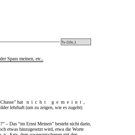
Ts-215c,1
der Spass meinen, etc..
 Chasse
” hat
nicht gemeint
,
Bilder lehrhaft (um zu zeigen, wie es zugeht)
” – Das “im Ernst Meinen” besteht nicht darin,
och etwas hinzugesetzt wird, etwa die Worte
en
Satz, dem ausgesprochenen mit den