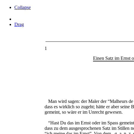
Collapse
Drag
1
Einen Satz im Ernst o
Man wird sagen: der Maler der “
Malheurs de
dass es wirklich so zugeht; hätte er aber seine 
gemeint, so wäre er im Unrecht gewesen.
“Hast Du das im Ernst oder im Spass gemeint?
dass zu dem ausgesprochenen Satz im Stillen n
“ich meine das im Ernst”. Von dem
ganz