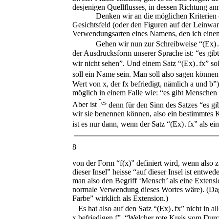
desjenigen Quellflusses, in dessen Richtung annä
Denken wir an die möglichen Kriterien der 
Gesichtsfeld (oder den Figuren auf der Leinwa
Verwendungsarten eines Namens, den ich einem 
Gehen wir nun zur Schreibweise “
(Ex)
der Ausdrucksform unserer Sprache ist: “es gibt
wir nicht sehen”. Und einem Satz “
(Ex)․fx
” so
soll ein Name sein. Man soll also sagen können
Wert von
x
, der
fx
befriedigt, nämlich
a
und
b
”)
möglich in einem Falle wie: “es gibt Menschen 
ˇ
es
Aber ist
denn für den Sinn des Satzes “es gi
wir sie benennen können, also ein bestimmtes Kr
ist es nur dann, wenn der Satz “
(Ex)․fx
” als ei
8
von der Form “
f(x)
” definiert wird, wenn also 
dieser Insel” heisse “auf dieser Insel ist entw
man also den Begriff ‘Mensch’ als eine Extensi
normale Verwendung dieses Wortes wäre). (Da
Farbe” wirklich als Extension.)
Es hat also auf den Satz “
(Ex)․fx
” nicht in a
x
befriedigen
f
”. “Welcher rote Kreis vom Durch