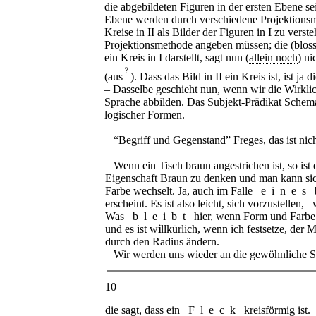
die abgebildeten Figuren in der ersten Ebene s
Ebene werden durch verschiedene Projektionsm
Kreise in
II
als Bilder der Figuren in
I
zu versteh
Projektionsmethode angeben müssen; die (
blos
ein Kreis in
I
darstellt, sagt nun (
allein noch
) ni
﹖
(aus
). Dass das Bild in
II
ein Kreis ist, ist ja 
– Dasselbe geschieht nun, wenn wir die Wirkli
Sprache abbilden. Das Subjekt-Prädikat Schema 
logischer Formen.
“Begriff und Gegenstand” Freges, das ist nicht
Wenn ein Tisch braun angestrichen ist, so ist e
Eigenschaft Braun zu denken und man kann sich
Farbe wechselt. Ja, auch im Falle
eines
erscheint. Es ist also leicht, sich vorzustellen,
Was
bleibt
hier, wenn Form und Farbe 
und es ist w
i
llkürlich, wenn ich festsetze, der M
durch den Radius ändern.
Wir werden uns wieder an die gewöhnliche S
10
die sagt, dass ein
Fleck
kreisförmig ist.