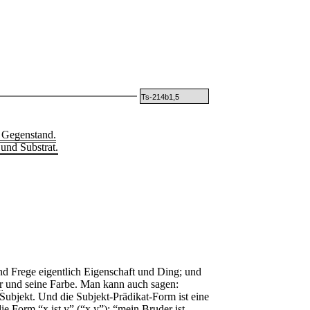
Ts-214b1,5
 Gegenstand.
und Substrat.
nd Frege eigentlich Eigenschaft und Ding; und
r
und seine Farbe. Man kann auch sagen:
 Subjekt. Und die Subjekt-Prädikat-Form ist eine
die Form “
x
ist
y
” (“x y”): “mein Bruder ist