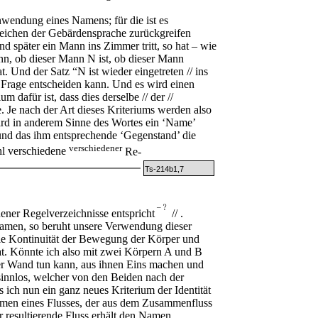
endung eines Namens; für die ist es
Zeichen der Gebärdensprache zurückgreifen
später ein Mann ins Zimmer tritt, so hat – wie
n, ob dieser Mann N ist, ob dieser Mann
t. Und der Satz “N ist wieder eingetreten // ins
e Frage entscheiden kann. Und es wird einen
 dafür ist, dass dies derselbe // der //
. Je nach der Art dieses Kriteriums werden also
wird in anderem Sinne des Wortes ein ‘Name’
und das ihm entsprechende ‘Gegenstand’ die
verschiedener
ahl verschiedene
Re-
Ts-214b1,7
–﹖
ener Regelverzeichnisse entspricht
// .
, so beruht unsere Verwendung dieser
die Kontinuität der Bewegung der Körper und
at. Könnte ich also mit zwei Körpern A und B
 der Wand tun kann, aus ihnen Eins machen und
sinnlos, welcher von den Beiden nach der
 ich nun ein ganz neues Kriterium der Identität
amen eines Flusses, der aus dem Zusammenfluss
er resultierende Fluss erhält den Namen