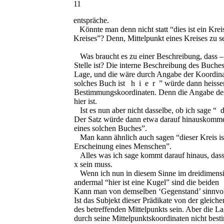
11
entspräche.
Könnte man denn nicht statt “dies ist ein Kreis
Kreises”? Denn, Mittelpunkt eines Kreises zu se
Was braucht es zu einer Beschreibung, dass –
Stelle ist? Die interne Beschreibung des Buches
Lage, und die wäre durch Angabe der Koordinat
solches Buch ist
hier
” würde dann heisse
Bestimmungskoordinaten. Denn die Angabe des 
hier ist.
Ist es nun aber nicht dasselbe, ob ich sage “
Der Satz würde dann etwa darauf hinauskommen
eines solchen Buches”.
Man kann ähnlich auch sagen “dieser Kreis ist 
Erscheinung eines Menschen”.
Alles was ich sage kommt darauf hinaus, das
x
sein muss.
Wenn ich nun in diesem Sinne im dreidimensio
andermal “hier ist eine Kugel” sind die beiden
Kann man von demselben ‘Gegenstand’ sinnvoll s
Ist das Subjekt dieser Prädikate von der gleic
des betreffenden Mittelpunkts sein. Aber die L
durch seine Mittelpunktskoordinaten nicht best