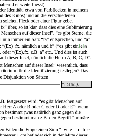
hernd er weiterfliesst).
Identität, etwa von Farbflecken in meinem
nd des Kinos) und an die verschiedenen
solchen Fleck oder einer Figur gebe.
․fx
” über, so ist klar, dass dies eine Sublimierung
 Menschen auf dieser Insel”, “es gibt Sterne, die
ll nun immer ein Satz “
fa
” entsprechen, und “
a
”
: “
(Ex)․fx
, nämlich
a
und
b
” (“es gibt
e
in
⌊
e
⌋
n
, oder “
(Ex)․fx
, z.B.
a
” etc.. Und dies ist auch
auf dieser Insel, nämlich die Herrn A, B, C, D”.
bt Menschen auf dieser Insel” wesentlich, dass
iterium für die Identifizierung festlegen? Das
ne Disjunktion von Sätzen
Ts-214b1,8
z.B. festgesetzt wird: “es gibt Menschen auf
eder Herr A oder B oder C oder D oder E”; wenn
on bestimmt (was natürlich ganz gegen die
gegen be
s
timmt man z.B. den Begriff “primäre
llen Fällen die Frage einen Sinn “
welche
messer 1 cm befindet sich in der Mitte dieses