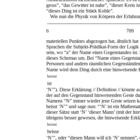
gross”, “das Gewitter ist nahe”, “dieser Kreis ist
“dieses Ding ist ein Stü
c
k Kohle”.
Wie nun die Physik von Körpern der Erfahrun
6 709
materiellen Punktes abgezogen hat, ähnlich ha
Sprachen die Subjekt-Prädikat-Form der Logik
sein, wo “
a
” der Name eines Gegenstandes ist
dieses Schemas um. Bei “Name eines Gegensta
Personen und andern räumlichen Gegenstände
Name wird dem Ding durch eine hinweisende 
heisst
ist
‘N’”). Diese Erklärung // Definition // könnte 
der auf den Gegenstand hinweisenden Geste dur
Namens “N” immer wieder jene Geste setzen kan
heisst ‘N’” und sage nun: “‘N’ ist ein Mathemati
dieser Sätze statt ‘N’ ‘dieser Mann’ (mit der 
übrigens besser gewesen, die hinweisende Erkl
heisst
heisse
‘N’”, oder “diesen Mann will ich ‘N’ nennen”, d