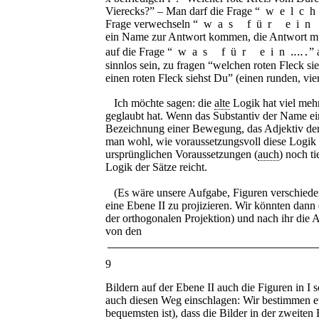
Vierecks?” – Man darf die Frage “
welc
Frage verwechseln “
was für ein
ein Name zur Antwort kommen, die Antwort mü
auf die Frage “
was für ein
‥‥․” a
sinnlos sein, zu fragen “welchen roten Fleck si
einen roten Fleck siehst Du” (einen runden, vier
Ich möchte sagen: die
alte
Logik hat viel meh
geglaubt hat. Wenn das Substantiv der Name e
Bezeichnung einer Bewegung, das Adjektiv der 
man wohl, wie voraussetzungsvoll diese Logik 
ursprünglichen Voraussetzungen (
auch
) noch t
Logik der Sätze reicht.
(Es wäre unsere Aufgabe, Figuren verschiedene
eine Ebene
II
zu projizieren. Wir könnten dann
der orthogonalen Projektion) und nach ihr die 
von den
9
Bildern auf der Ebene
II
auch die Figuren in I s
auch diesen Weg einschlagen: Wir bestimmen et
bequemsten ist), dass die Bilder in der zweiten