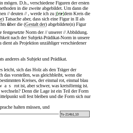
ein mögen. D.h., verschiedene Figuren der ersten
ethoden in die zweite abgebildet. Um dann die
en // deuten // , werde ich zu j
[
r
|
e
]
dem Kreis die
se
) Tatsache aber, dass sich eine Figur in
II
als
chts
ü
ber die (
Gestalt der
) abgebildete(n) Figur
die festgesetzte Norm der // unserer // Abbildung.
chkeit nach der Subjekt-Prädikat-Norm in unsere
dient als Projektion unzähliger verschiedener
s anderes als Subjekt und Prädikat.
s leicht, sich das Holz als den Träger der
 das vorstellen, was gleichbleibt, wenn die
bestimmten Kreises, der einmal rot, einmal blau
was
rot ist, aber schwer, was kreisförmig ist.
wechseln? Denn die Lage ist ein Teil der Form
ittelpunkt soll fest bleiben und die Form sich nur
prache halten müssen, und
Ts-214b1,10