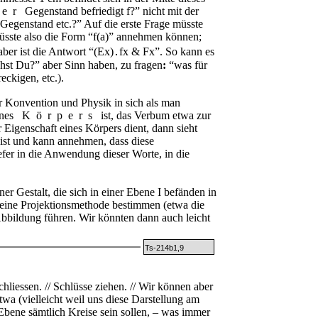
her
Gegenstand befriedigt
f
?” nicht mit der
Gegenstand etc.?” Auf die erste Frage müsste
sste also die Form “
f(a)
” annehmen können;
ber ist die Antwort “
(Ex)․fx & Fx
”. So kann es
ehst Du?” aber Sinn haben, zu fragen
:
“was für
eckigen, etc.).
r Konvention und Physik in sich als man
ines
Körpers
ist, das Verbum etwa zur
Eigenschaft eines Körpers dient, dann sieht
ist und kann annehmen, dass diese
iefer in die Anwendung dieser Worte, in die
r Gestalt, die sich in einer Ebene
I
befänden in
 eine Projektionsmethode bestimmen (etwa die
Abbildung führen. Wir könnten dann auch leicht
Ts-214b1,9
chliessen. // Schlüsse ziehen. // Wir können aber
wa (vielleicht weil uns diese Darstellung am
 Ebene sämtlich Kreise sein sollen, – was immer