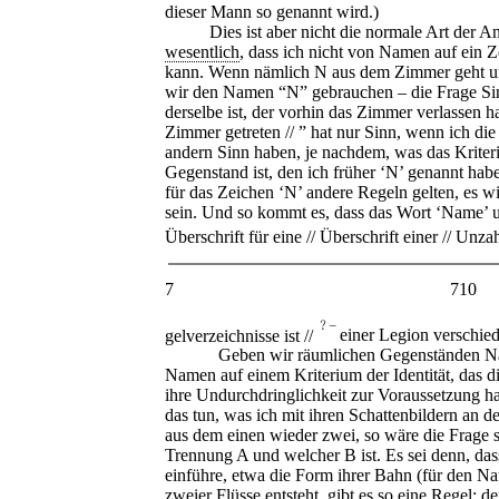
dieser Mann so genannt wird.)
Dies ist aber nicht die normale Art der Anw
wesentlich
, dass ich nicht von Namen auf ein 
kann. Wenn nämlich N aus dem Zimmer geht und 
wir den Namen “N” gebrauchen – die Frage Sin
derselbe ist, der vorhin das Zimmer verlassen ha
Zimmer getreten // ” hat nur Sinn, wenn ich di
andern Sinn haben, je nachdem, was das Kriterium
Gegenstand ist, den ich früher ‘N’ genannt habe
für das Zeichen ‘N’ andere Regeln gelten, es 
sein. Und so kommt es, dass das Wort ‘Name’ 
Überschrift für eine // Überschrift einer // Unz
7 710
﹖–
gelverzeichnisse ist //
einer Legion verschied
Geben wir räumlichen Gegenständen Namen
Namen auf einem Kriterium der Identität, das 
ihre Undurchdringlichkeit zur Voraussetzung h
das tun, was ich mit ihren Schattenbildern an
aus dem einen wieder zwei, so wäre die Frage 
Trennung A und welcher B ist. Es sei denn, dass
einführe, etwa die Form ihrer Bahn (für den N
zweier Flüsse entsteht, gibt es so eine Regel: d