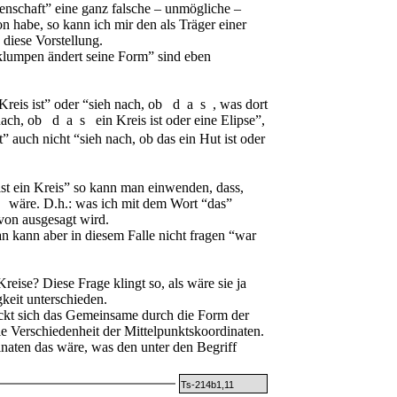
genschaft” eine ganz falsche – unmögliche –
 habe, so kann ich mir den als Träger einer
diese Vorstellung.
lumpen ändert seine Form” sind eben
Kreis ist” oder “sieh nach, ob
das
, was dort
nach, ob
das
ein Kreis ist oder eine Elipse”,
t” auch nicht “sieh nach, ob das ein Hut ist oder
st ein Kreis” so kann man einwenden, dass,
s
wäre. D.h.: was ich mit dem Wort “das”
von ausgesagt wird.
 kann aber in diesem Falle nicht fragen “war
eise? Diese Frage klingt so, als wäre sie ja
keit unterschieden.
ckt sich das Gemeinsame durch die Form der
e Verschiedenheit der Mittelpunktskoordinaten.
naten das wäre, was den unter den Begriff
Ts-214b1,11