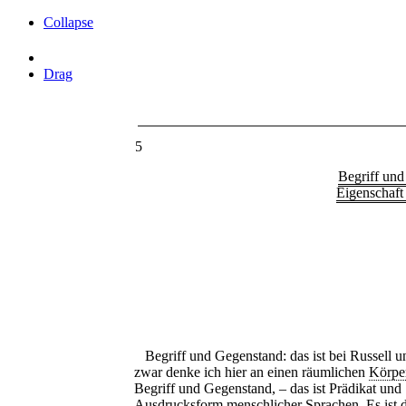
Collapse
Drag
5
Begriff und
Eigenschaft 
Begriff und Gegenstand: das ist bei Russell u
zwar denke ich hier an einen räumlichen
Körpe
Begriff und Gegenstand, – das ist Prädikat und
Ausdrucksform menschlicher Sprachen. Es ist 