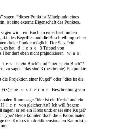
” sagen, “dieser Punkt ist Mittelpunkt eines
in, ist eine externe Eigenschaft des Punktes.
 sagen wir – ein Buch an einer bestimmten
, d.i. des Begriffes und die Beschreibung seiner
en dreier Punkte möglich. Der Satz “ein
n, es hat
diese
3 Trippel von
Hier darf eben nicht präjudizieren
was
dies
ist ein Buch” und “hier ist ein Buch”?
, zu sagen “das sind 3 (bestimmte) Eckpunkte
die Projektion einer Kugel” oder “dies ist die
s
F(x)
eine
externe
Beschreibung von
nalen Raum sage “hier ist ein Kreis” und ein
Hier
von gleicher Art? Ich will fragen:
agen: er sei ein Kreis und: er sei eine Kugel?
hen Type? Beide könnten doch die 3 Koordinaten
age des Kreises im dreidimensionalen Raum ist ja
immt.