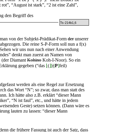
 rot”, “August ist stark”, “2 ist eine Zahl”,
g den Begriff des
Ts-214b1,6
t man von der Subjekt-Prädikat-Form
der
unserer
 abgezogen. Die reine S-P-Form soll nun
a f(x)
. Sehen wir uns nun nach einer Anwendung
ndes” denkt man zuerst an Namen von
n (der Diamant
Kohino
Koh-I-Noor). So ein
Erklärung gegeben (“das
⌊
(
⌋
[
(
|
P
]
feil)
aufgefasst werden als eine Regel zur Ersetzung
ch das Wort “N”; so zwar, dass man statt des
n. Ich hätte also z.B. erklärt “dieser Mann
ker”, “N ist faul”, etc., und hätte in jedem
hinweisenden Geste) setzen können. (Dann wäre es
ärung lauten zu lassen: “dieser Mann
enn die frühere Fassung ist auch der Satz, dass