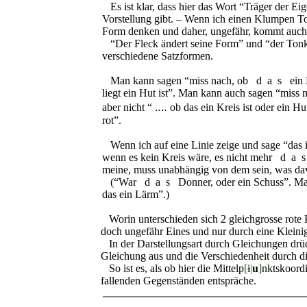
Es ist klar, dass hier das Wort “Träger der Ei
Vorstellung gibt. – Wenn ich einen Klumpen Ton
Form denken und daher, ungefähr, kommt auch 
“Der Fleck ändert seine Form” und “der Tonk
verschiedene Satzformen.
Man kann sagen “miss nach, ob
das
ein 
liegt ein Hut ist”. Man kann auch sagen “miss 
aber nicht “ ‥‥ ob das ein Kreis ist oder ein Hu
rot”.
Wenn ich auf eine Linie zeige und sage “das i
wenn es kein Kreis wäre, es nicht mehr
da
meine, muss unabhängig von dem sein, was da
(“War
das
Donner, oder ein Schuss”. Man
das ein Lärm”.)
Worin unterschieden sich 2 gleichgrosse rote Kr
doch ungefähr Eines und nur durch eine Kleinig
In der Darstellungsart durch Gleichungen drü
Gleichung aus und die Verschiedenheit durch di
So ist es, als ob hier die Mittelp
[
i
|
u
]
nktskoordi
fallenden Gegenständen entspräche.