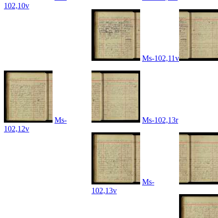
102,10v
Ms-102,11v
Ms-
Ms-102,13r
102,12v
Ms-
102,13v