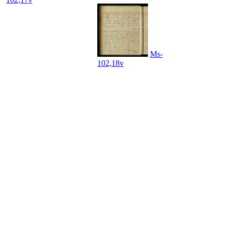
Ms-
102,18v