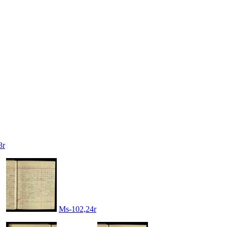
3r
Ms-102,24r