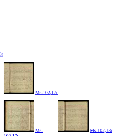
6r
Ms-102,17r
Ms-
Ms-102,18r
102,17v