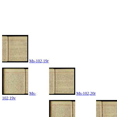
Ms-102,19r
Ms-
Ms-102,20r
102,19v