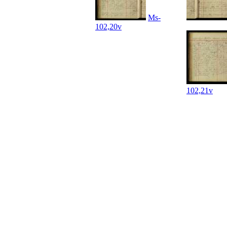
Ms-
102,20v
102,21v