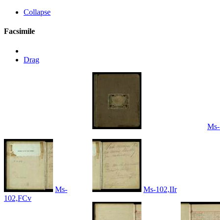
Collapse
Facsimile
Drag
Ms-
Ms-
Ms-102,IIr
102,FCv