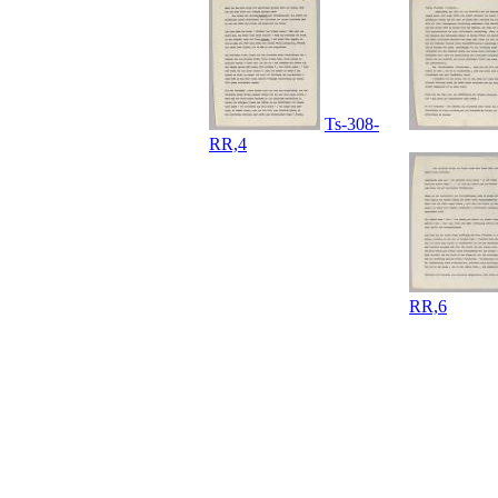
Ts-308-
RR,4
RR,6