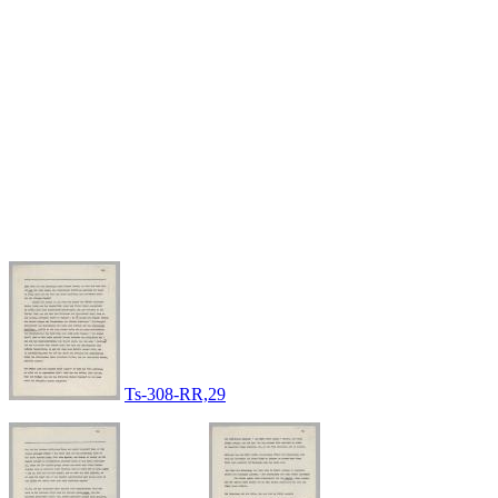
Ts-308-RR,29