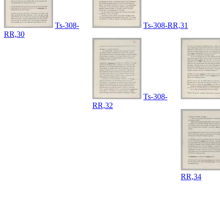
Ts-308-
Ts-308-RR,31
RR,30
Ts-308-
RR,32
RR,34