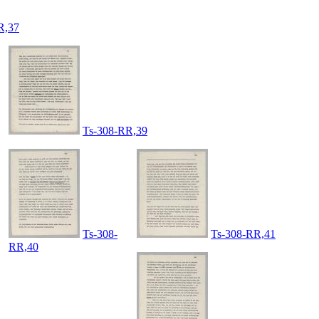
R,37
Ts-308-RR,39
Ts-308-
Ts-308-RR,41
RR,40