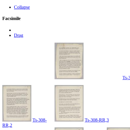
Collapse
Facsimile
Drag
Ts-
Ts-308-
Ts-308-RR,3
RR,2