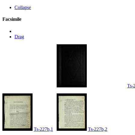
Collapse
Facsimile
Drag
Ts-
Ts-227b,1
Ts-227b,2