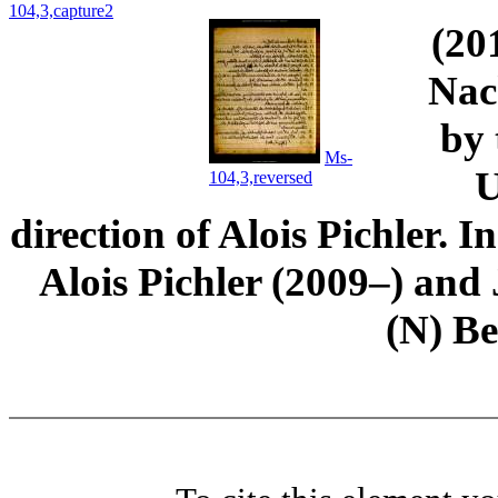
104,3,capture2
(20
Nac
by 
Ms-
U
104,3,reversed
direction of Alois Pichler. 
Alois Pichler (2009–) an
(N) B