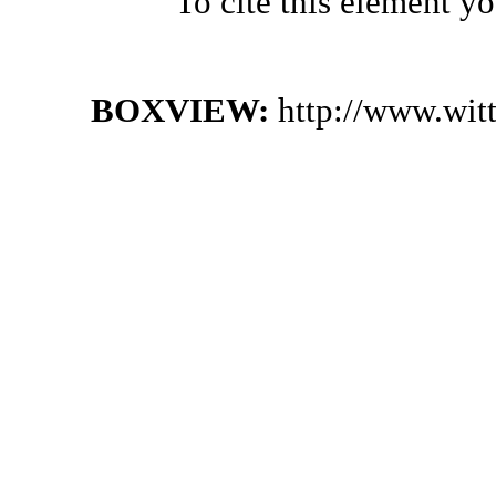
To cite this element y
BOXVIEW:
http://www.wit