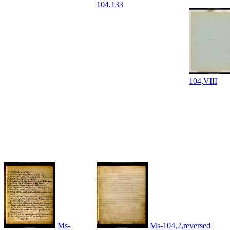
104,133
104,VIII
Ms-
Ms-104,2,reversed