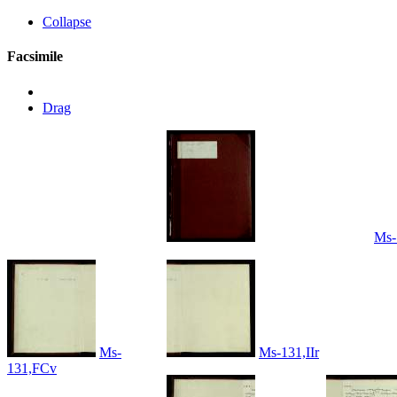
Collapse
Facsimile
Drag
Ms-
Ms-
Ms-131,IIr
131,FCv